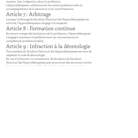
moyens, leur intégration dans la profession.
L’hypnothérapeute collabore avec les autres professionnels en
accompagnement de la personne ou en santé humaine.
Article 7 : Arbitrage
Lorsque l’arbitrage du Syndicat National des Hypnothérapeutes est
sollicité, l’hypnothérapeute s’engage à le respecter.
Article 8 : Formation continue
En tenant compte des évolutions de la profession, l’hypnothérapeute
s’engage à entretenir et perfectionner ses connaissances et
compétences professionnelles.
Article 9 : Infraction à la déontologie
Tout membre du Syndicat National des Hypnothérapeutes est tenu de
respecter le code de déontologie.
En cas d’infraction, la commission de discipline du Syndicat
National des Hypnothérapeutes peut prononcer des sanctions contre
le contrevenant pouvant aller du simple avertissement jusqu’à
l’exclusion.
En cas d’infraction grave ou réitérée, le Syndicat National des
Hypnothérapeutes peut se porter partie civile dans une action en
justice intentée contre un hypnothérapeute.