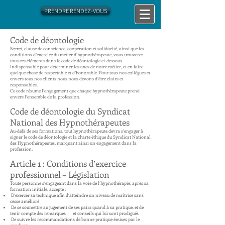
PRENDRE RENDEZ-VOUS
Code de déontologie
Secret, clause de conscience, coopération et solidarité, ainsi que les
conditions d’exercice du métier d’hypnothérapeute, vous trouverez
tous ces éléments dans le code de déontologie ci-dessous.
Indispensable pour déterminer les axes de notre métier, et en faire
quelque chose de respectable et d’honorable. Pour tous nos collègues et
envers tous nos clients nous nous devons d’être clairs et
responsables.
Ce code résume l’engagement que chaque hypnothérapeute prend
envers l’ensemble de la profession.
Code de déontologie du Syndicat
National des Hypnothérapeutes
Au-delà de ses formations, tout hypnothérapeute devra s’engager à
signer le code de déontologie et la charte éthique du Syndicat National
des Hypnothérapeutes, marquant ainsi un engagement dans la
profession.
Article 1 : Conditions d’exercice
professionnel – Législation
Toute personne s’engageant dans la voie de l’hypnothérapie, après sa
formation initiale, accepte :
D’exercer sa technique afin d’atteindre un niveau de maîtrise sans
cesse amélioré
De se soumettre au jugement de ses pairs quand à sa pratique, et de
tenir compte des remarques et conseils qui lui sont prodigués
De suivre les recommandations de bonne pratique émises par le