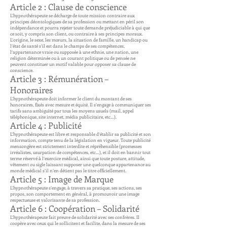
Article 2 : Clause de conscience
L’hypnothérapeute se décharge de toute mission contraire aux
principes déontologiques de sa profession ou mettant en péril son
indépendance et pourra rejeter toute demande préjudiciable à qui que
ce soit, y compris son client, ou contraire à ses principes moraux.
L’origine, le sexe, les mœurs, la situation de famille, un handicap ou
l’état de santé s’il est dans le champs de ses compétences,
l’appartenance vraie ou supposée à une ethnie, une nation, une
religion déterminée ou à un courant politique ou de pensée ne
peuvent constituer un motif valable pour opposer sa clause de
conscience.
Article 3 : Rémunération –
Honoraires
L’hypnothérapeute doit informer le client du montant de ses
honoraires, fixés avec mesure et équité. Il s’engage à communiquer ses
tarifs sans ambiguïté par tous les moyens usuels (mail, appel
téléphonique, site internet, média publicitaire, etc…).
Article 4 : Publicité
L’hypnothérapeute est libre et responsable d’établir sa publicité et son
information, compte tenu de la législation en vigueur. Toute publicité
mensongère est strictement interdite et répréhensible (promesses
irréalistes, usurpation de compétences, etc…), et il doit en bannir tout
terme réservé à l’exercice médical, ainsi que toute posture, attitude,
vêtement ou sigle laissant supposer une quelconque appartenance au
monde médical s’il n’en détient pas le titre officiellement.
Article 5 : Image de Marque
L’hypnothérapeute s’engage, à travers sa pratique, ses actions, ses
propos, son comportement en général, à promouvoir une image
respectueuse et valorisante de sa profession.
Article 6 : Coopération – Solidarité
L’hypnothérapeute fait preuve de solidarité avec ses confrères. Il
coopère avec ceux qui le sollicitent et facilite, dans la mesure de ses