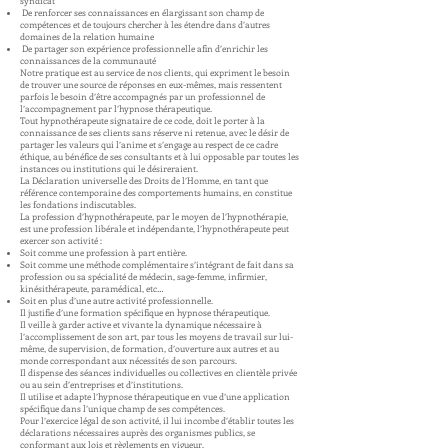
syndicat
De renforcer ses connaissances en élargissant son champ de
compétences et de toujours chercher à les étendre dans d’autres
domaines de la relation humaine
De partager son expérience professionnelle afin d’enrichir les
connaissances de la communauté
Notre pratique est au service de nos clients, qui expriment le besoin
de trouver une source de réponses en eux-mêmes, mais ressentent
parfois le besoin d’être accompagnés par un professionnel de
l’accompagnement par l’hypnose thérapeutique.
Tout hypnothérapeute signataire de ce code, doit le porter à la
connaissance de ses clients sans réserve ni retenue, avec le désir de
partager les valeurs qui l’anime et s’engage au respect de ce cadre
éthique, au bénéfice de ses consultants et à lui opposable par toutes les
instances ou institutions qui le désireraient.
La Déclaration universelle des Droits de l’Homme, en tant que
référence contemporaine des comportements humains, en constitue
les fondations indiscutables.
La profession d’hypnothérapeute, par le moyen de l’hypnothérapie,
est une profession libérale et indépendante, l’hypnothérapeute peut
exercer son activité :
Soit comme une profession à part entière.
Soit comme une méthode complémentaire s’intégrant de fait dans sa
profession ou sa spécialité de médecin, sage-femme, infirmier,
kinésithérapeute, paramédical, etc…
Soit en plus d’une autre activité professionnelle.
Il justifie d’une formation spécifique en hypnose thérapeutique.
Il veille à garder active et vivante la dynamique nécessaire à
l’accomplissement de son art, par tous les moyens de travail sur lui-
même, de supervision, de formation, d’ouverture aux autres et au
monde correspondant aux nécessités de son parcours.
Il dispense des séances individuelles ou collectives en clientèle privée
ou au sein d’entreprises et d’institutions.
Il utilise et adapte l’hypnose thérapeutique en vue d’une application
spécifique dans l’unique champ de ses compétences.
Pour l’exercice légal de son activité, il lui incombe d’établir toutes les
déclarations nécessaires auprès des organismes publics, se
conformant aux lois et règlements en vigueur.