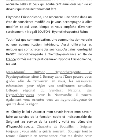
accueille celles et ceux qui souhaitent améliorer leur vie et
devenir qui ils veulent vraiment être.
L’hypnose Ericksonienne, une rencontre, une danse dans un
état de conscience modifié ou je vous accompagne à aller
modifier ce qui vous bloque et vous empêche d’avancer
sereinement. »
Magali BOUTON - Hypnothérapeute à Reims
Tout n’est que communication. Une communication verbale
et une communication intérieure. Aussi différentes et
uniques que sont chacune des séances, c’est ainsi que
Ingrid
RAGOT, hypnothérapeute à Tremblay-en-France en Ile de
France
formée maître praticienne en hypnose Ericksonienne,
les voit.
Jean-Manuel DuPont, Hypnothérapeute et
Psychopraticien
situé à Bernay dans l’Eure pourra vous
guider afin de retrouver, en vous, les ressources
nécessaires pour régler vos souffrances actuelles.
Délégué régional du
Syndicat National des
Hypnothérapeutes
pour la Normandie, il pourra
également vous orienter vers un hypnothérapeute de
qualité dans la région.
94- Choisy le Roi : Associer mon savoir-être et mon savoir-
faire au service de la fonction noble et indispensable du
Soignant au service de la santé , voilà ma démarche
Charlotte de Bouteiller
: Soigner
d’hypnothérapeute.
toujours ; vous aider à guérir souvent
; Soulager tout le
temps ; Soutenir en permanence, c’est ma devise pour