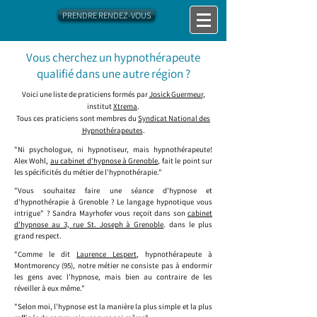
PRENDRE RENDEZ-VOUS
Vous cherchez un hypnothérapeute
qualifié dans une autre région ?
Voici une liste de praticiens formés par
Josick Guermeur
,
institut
Xtrema
.
Tous ces praticiens sont membres du
Syndicat National des
Hypnothérapeutes
.
"Ni psychologue, ni hypnotiseur, mais hypnothérapeute!
Alex Wohl,
au cabinet d'hypnose à Grenoble
, fait le point sur
les spécificités du métier de l'hypnothérapie."
"Vous souhaitez faire une séance d'hypnose et
d'hypnothérapie à Grenoble ? Le langage hypnotique vous
intrigue" ? Sandra Mayrhofer vous reçoit dans son
cabinet
d'hypnose au 3, rue St. Joseph à Grenoble
. dans le plus
grand respect.
"Comme le dit
Laurence Lespert
, hypnothérapeute à
Montmorency (95), notre métier ne consiste pas à endormir
les gens avec l'hypnose, mais bien au contraire de les
réveiller à eux même."
"Selon moi, l'hypnose est la manière la plus simple et la plus