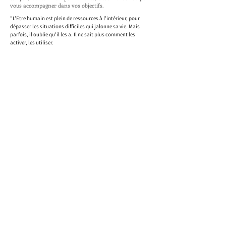
vous accompagner dans vos objectifs.
"L’Etre humain est plein de ressources à l’intérieur, pour
dépasser les situations difficiles qui jalonne sa vie. Mais
parfois, il oublie qu’il les a. Il ne sait plus comment les
activer, les utiliser.
L’hypnothérapeute est un guide qui aide une personne à
entrer en contact avec ses propres ressources. Pour un
accompagnement en
Hypnose Ericksonienne
à
Marseille
Marion Chamassian
."
A propos
Accueil
Mon Parcours
Hypno
blog