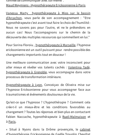
raffinée de communiquer avec soi-même".
Maud Weymiens - Hypnothérapeute Ericksonienne à Paris
Vanessa Marty hypnothérapeute à Mios sur le bassin
d'Arcachon
, vous parle de son accompagnement : "Etre
hypnothérapeute c’est avant tout faire le choix de l’humilité :
Nous ne savons pas pour l’autre, et ne le prétendons en
aucun cas! Nous l’accompagnons sur le chemin de la
découverte des multiples ressources qui sommeillent en lui."
Pour Sorina Floroiu ,
hypnothérapeute à Marseille
, l’hypnose
ericksonienne est un outil puissant pour rendre possible des
changements importants tout en douceur !
Une meilleure communication avec votre inconscient pour
aller mieux et révéler vos talents cachés :
Valentina Tadè,
hypnothérapeute à Grenoble
, vous accompagne dans votre
processus de transformation intérieure.
Hypnothérapeute à Lyon
, Conceiçao de Oliveira mise sur
l’hypnose Ericksonienne pour vous accompagner face aux
traumatismes et événements douloureux de la vie.
Qu’est-ce que l’hypnose ? L’hypnothérapie ? Comment cela
crée-t-il un mieux-être et les conditions favorables au
changement ? Toutes les réponses et bien plus en contactant
Fabien Naccache, hypnothérapeute à
Rueil-Malmaison
et
à
Paris
.
« Situé à Nyons dans la Drôme provençale,
le
cabinet
d’hypnothérapie Ericksonienne
de Gaëlle Trouplin Chevillat