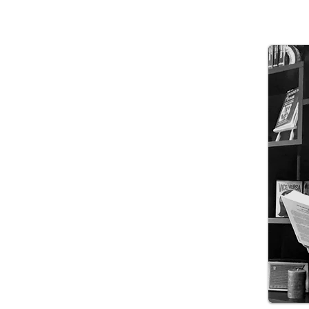
onienne depuis 2013, je travaille au plus proche de
, et je pratique l’hypnothérapie dans un cadre de
t personnel.
s de Josick Guermeur de l'école
Xtrema
, je supervise
’hypnothérapeutes.
 de mon temps professionnel :
on d'hypnothérapeute avec le
Syndicat National des
jet de l’hypnose et de l’hypnothérapie au travers de
étudiant, car on ne cesse jamais d'apprendre.