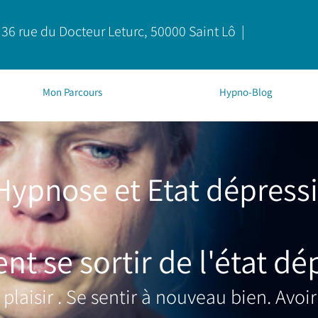
36 rue du Docteur Leturc, 50000 Saint Lô |
Mon Parcours
Hypno-Blog
Hypnose et Etat dépressi
 se sortir de l'état dép
plaisir . Se sentir à nouveau bien. Avoir